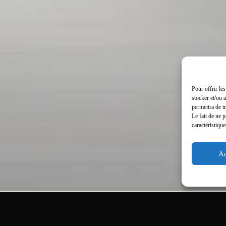
Pour offrir le
stocker et/ou 
permettra de t
Le fait de ne 
caractéristique
Ac