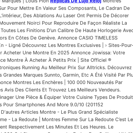
e Marques | Louis Pion
Réplicas De Lujo Reloj
Montres
ur Pour Mettre En Valeur Ses Composants, Le Cadran De
L’intérieur, Des Ablations Au Laser Ont Permis De Décorer
u Mouvement Noirci Pour Reproduire De Façon Réaliste La
 Toutes Les Finitions D’un Calibre De Haute Horlogerie Ave
Décors En Côtes De Genève. Annonce CASIO TIMELESS
- Ligné Découvrez Les Montres Exclusives | › Sites-Pour
our Acheter Une Montre En 2025 Annonce Jowissa: Votre
 Montre À Acheter À Petits Prix | Site Officiel ®
roniques Running Au Meilleur Prix Sur Alltricks. Découvrez
us Grandes Marques Sunnto, Garmin, Etc A Été Visité Par Pl
nnonce Montres Les Enchères | 100 000 Nouveautés Par
es Avis Des Clients Et Trouvez Les Meilleurs Vendeurs.
nager Une Pièce & Équiper Votre Cuisine Types De Produit
ts Pour Smartphones And More 9.0/10 (201152
D'autres Articles Montre - Le Plus Grand Spécialiste
mme - La Redoute | Montres Femme Sur La Redoute C’est Le
uent Respectivement Les Minutes Et Les Heures. Le