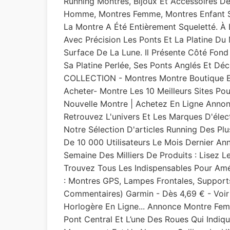
Running Montres, Bijoux Et Accessoires D
Homme, Montres Femme, Montres Enfant S
La Montre A Été Entièrement Squeletté. À 
Avec Précision Les Ponts Et La Platine D
Surface De La Lune. Il Présente Côté Fond
Sa Platine Perlée, Ses Ponts Anglés Et 
COLLECTION - Montres Montre Boutique En 
Acheter- Montre Les 10 Meilleurs Sites P
Nouvelle Montre | Achetez En Ligne Annonce
Retrouvez L'univers Et Les Marques D'élect
Notre Sélection D'articles Running Des Pl
De 10 000 Utilisateurs Le Mois Dernier A
Semaine Des Milliers De Produits : Lisez L
Trouvez Tous Les Indispensables Pour Amé
: Montres GPS, Lampes Frontales, Suppor
Commentaires) Garmin - Dès 4,69 € - Voir 
Horlogère En Ligne... Annonce Montre Fe
Pont Central Et L’une Des Roues Qui Indiq