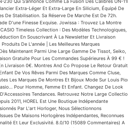
N-230 Qui S’annonce Comme La Fusion Des Calibres UN-11
alancier Extra-Léger Et Extra-Large En Silicium, Équipé De
es De Stabilisation. Sa Réserve De Marche Est De 72h.
ade D'une Finesse Exquise. Jowissa : Trouvez La Montre
CASIO Timeless Collection : Des Modèles Technologiques,
éduction En Souscrivant À La Newsletter Et Livraison
 Produits De L'année | Les Meilleures Marques
 Dès Maintenant Parmi Une Large Gamme De Tissot, Seiko,
vraison Gratuite Pour Les Commandes Supérieures À 99 € !
 Livraison 0€. Montres And Co Propose Le Retour Gratuit
Enfant De Vos Rêves Parmi Des Marques Comme Cluse,
outes Les Marques De Montres Et Bijoux Mode Sur Louis Pio
ch, Casio… Pour Homme, Femme Et Enfant. Changez De Look
D'Accessoires Tendances. Retrouvez Notre Large Collectio
puis 2011, HOREL Est Une Boutique Indépendante
sionnés Par L'art Horloger, Nous Sélectionnons
Issues De Maisons Horlogères Indépendantes, Reconnues
inalité Et Leur Exclusivité. 8.0/10 (15089 Commentaires) A