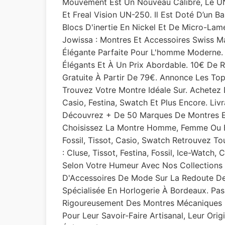
Mouvement Est Un Nouveau Calibre, Le U
Et Freal Vision UN-250. Il Est Doté D’un B
Blocs D'inertie En Nickel Et De Micro-Lam
Jowissa : Montres Et Accessoires Swiss M
Élégante Parfaite Pour L'homme Moderne. 
Élégants Et À Un Prix Abordable. 10€ De R
Gratuite À Partir De 79€. Annonce Les Top
Trouvez Votre Montre Idéale Sur. Achetez
Casio, Festina, Swatch Et Plus Encore. Li
Découvrez + De 50 Marques De Montres En
Choisissez La Montre Homme, Femme Ou 
Fossil, Tissot, Casio, Swatch Retrouvez T
: Cluse, Tissot, Festina, Fossil, Ice-Wat
Selon Votre Humeur Avec Nos Collections 
D'Accessoires De Mode Sur La Redoute De
Spécialisée En Horlogerie À Bordeaux. Pas
Rigoureusement Des Montres Mécaniques 
Pour Leur Savoir-Faire Artisanal, Leur Orig