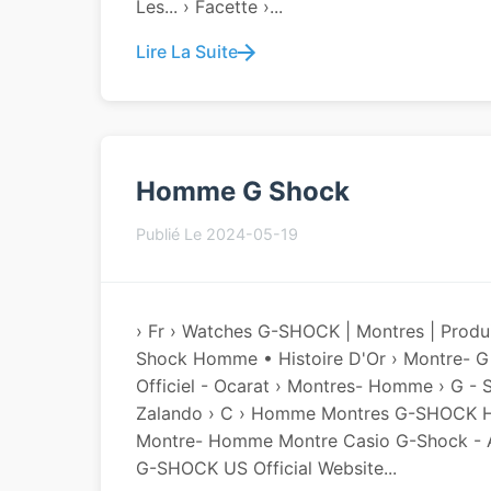
Les... › Facette ›...
Lire La Suite
Homme G Shock
Publié Le 2024-05-19
› Fr › Watches G-SHOCK | Montres | Produi
Shock Homme • Histoire D'Or › Montre-
Officiel - Ocarat › Montres- Homme › G 
Zalando › C › Homme Montres G-SHOCK Ho
Montre- Homme Montre Casio G-Shock - Ac
G-SHOCK US Official Website...